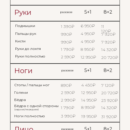
Руки
5+1
8+2
разовое
6 950₽
Подмышки
1 390₽
11
120₽
4 950₽
Пальцы рук
990₽
7 920₽
Кисти
4 950₽
990₽
7 920₽
Руки до локтя
1 790₽
8 950₽
14 320₽
Руки полностью
2 590₽
12 950₽
20 720₽
Ноги
5+1
8+2
разовое
4 450₽
Стопы / пальцы ног
890₽
7 120₽
2 590₽
12 950₽
Голени
20 720₽
Бёдра
2 990₽
14 950₽
23 920₽
Бёдра с одной стороны
8 950₽
1 790₽
14 320₽
(задння/передняя)
3 990₽
Ноги полностью
19 950₽
31 920₽
Лицо
5+1
8+2
разовое