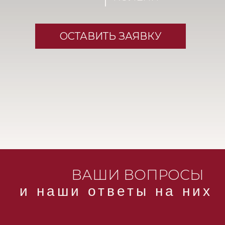
обострении хронических заболеваний.
Перед процедурой лазерной эпиляции ма
проводит консультацию, чтобы убедиться, 
ОСТАВИТЬ ЗАЯВКУ
воздействию лазера.
ВАШИ ВОПРОСЫ
и наши ответы на них