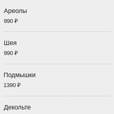
2390 ₽
Лицо полностью
2990 ₽
Женщинам
Классическое бикини
1290 ₽
Тотальное бикини
1790 ₽
Мужчинам