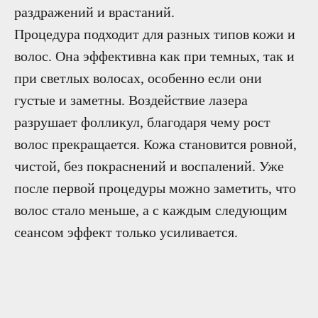
раздражений и врастаний.
Процедура подходит для разных типов кожи и
Ш
волос. Она эффективна как при темных, так и
Лазерная эпиляция
при светлых волосах, особенно если они
густые и заметны. Воздействие лазера
Неприя
Не подходит беременным и
время п
кормящим
разрушает фолликул, благодаря чему рост
Необход
волос прекращается. Кожа становится ровной,
Безболезненная процедура
чистой, без покраснений и воспалений. Уже
Риск вр
Нужен курс процедур
после первой процедуры можно заметить, что
Недолго
Избавляет от раздражения и
волос стало меньше, а с каждым следующим
вросших волос
Быстры
сеансом эффект только усиливается.
Эффект на много лет вперёд
Подходи
Занимает мало времени (15-20
Подход
мин)
кормящ
Доступная цена