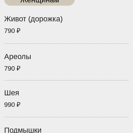
Бакенбарды
790 ₽
Верхняя губа
790 ₽
Подбородок
790 ₽
Щёки
990 ₽
Лоб
990 ₽