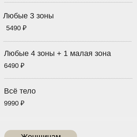
Спина
3990 ₽
Женщинам
Межбровье
590 ₽
Виски
790 ₽
Уши
790 ₽