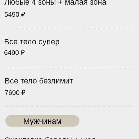
Спина
2490 ₽
Мужчинам
Живот (дорожка)
990 ₽
Ареолы
990 ₽
Шея
990 ₽