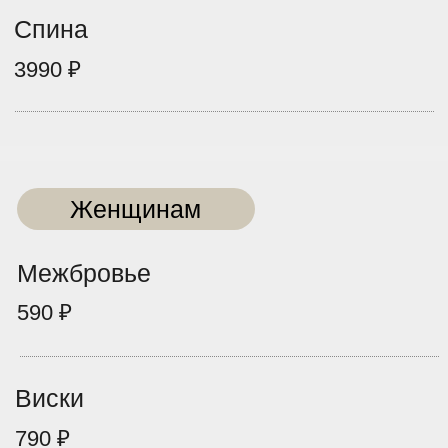
2890 ₽
Ноги полностью
3490 ₽
Мужчинам
Пальцы ног
1190 ₽
Бёдра
3490 ₽
Голени