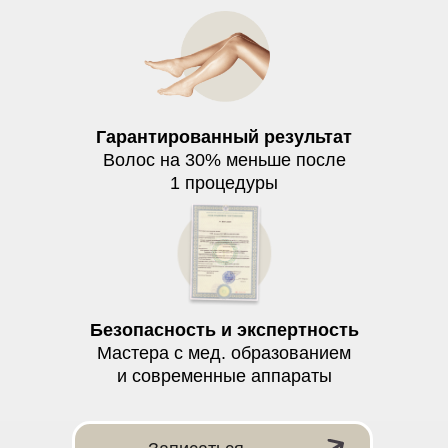
Всё тело Супер
3990 ₽
Любое бикини
690 ₽
Гарантированный результат
Женщинам
Волос на 30% меньше после
1 процедуры
Любое бикини + подмышки
2490 ₽
Подмышки + голени
3490 ₽
Безопасность и экспертность
Мастера с мед. образованием
и современные аппараты
Любое бикини + голени
3890 ₽