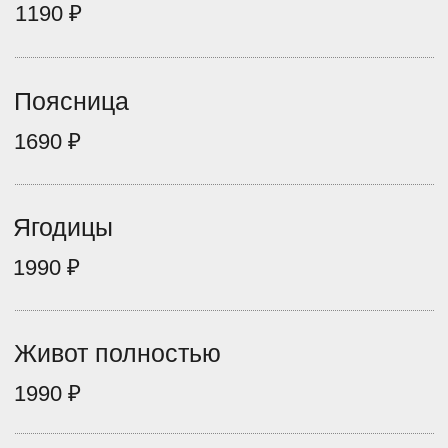
Бикини
2390 ₽
Женщинам
Взъёмы стоп
890 ₽
Пальцы ног
890 ₽
Голени
2390 ₽
Бедра