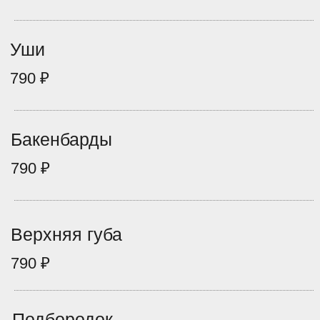
2990 ₽
Ноги полностью
3990 ₽
Женщинам
Кисти рук
890 ₽
Пальцы рук
890 ₽
Руки до локтя