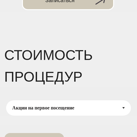
Записаться
Любое бикини + подмышки +
голени
4290 ₽
Любые 4 зоны + малая зона
5490 ₽
Все тело супер
6490 ₽
Все тело безлимит
7690 ₽
Мужчинам