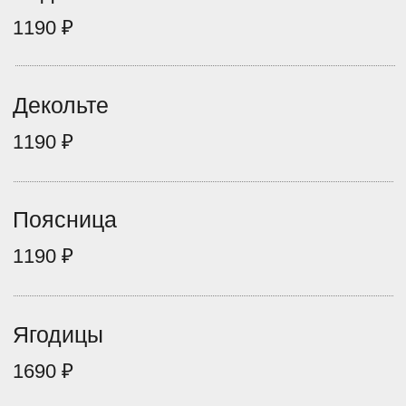
Лицо полностью
2390 ₽
Мужчинам
Межбровье
790 ₽
Виски
990 ₽
Уши
990 ₽
Бакенбарды