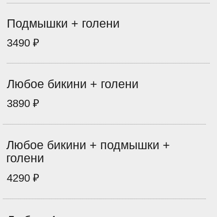
Подмышки
1190 ₽
Декольте
1190 ₽
Поясница
1190 ₽
Ягодицы
1690 ₽
Живот полностью
1590 ₽