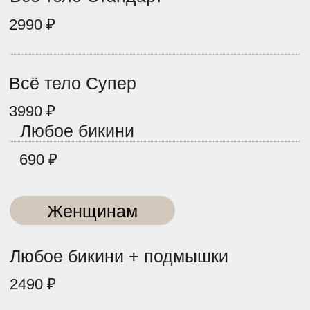
6490 ₽
Всё тело
9990 ₽
Женщинам
Живот (дорожка)
790 ₽
Ареолы
790 ₽
Шея
990 ₽