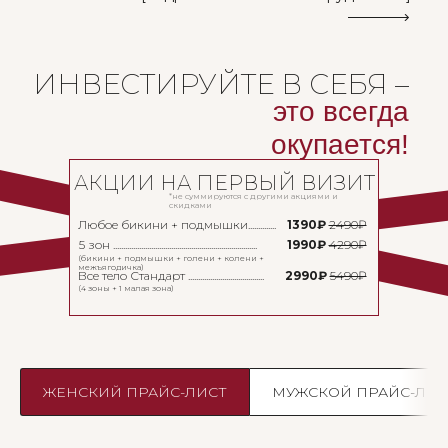
ИНВЕСТИРУЙТЕ В СЕБЯ –
это всегда
окупается!
АКЦИИ НА ПЕРВЫЙ ВИЗИТ
*не суммируются с другими акциями и
скидками
Любое бикини + подмышки..............
1390₽
2490₽
5 зон ........................................................................
1990₽
4290₽
(бикини + подмышки + голени + колени +
межъягодичка)
Все тело Стандарт ......................................
2990₽
5490₽
(4 зоны + 1 малая зона)
ЖЕНСКИЙ ПРАЙС-ЛИСТ
МУЖСКОЙ ПРАЙС-ЛИС