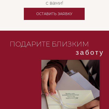
с вами!
ОСТАВИТЬ ЗАЯВКУ
в первый визит скидка 30% на любые зоны!
ПОДАРИТЕ БЛИЗКИМ
ОТДЕЛЬНЫЕ ЗОНЫ
заботу
Руки
5+1
8+2
разовое
7 950₽
Подмышки
1 190₽
12 720₽
5 950₽
Пальцы рук
1 990₽
9 520₽
Кисти
5 950₽
1
9 520₽
990₽
Руки до локтя
1
9 950₽
15 920₽
990₽
Руки полностью
3 190₽
19 950₽
25 520₽