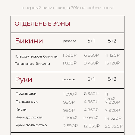
в первый визит скидка 30% на любые зоны!
ОТДЕЛЬНЫЕ ЗОНЫ
Бикини
5+1
8+2
разовое
1 390₽
6 950₽
11 120₽
Классическое бикини
1 890₽
9 450₽
15 120₽
Тотальное бикини
Руки
5+1
8+2
разовое
6 950₽
Подмышки
1 390₽
11
120₽
4 950₽
Пальцы рук
990₽
7 920₽
Кисти
4 950₽
990₽
7 920₽
Руки до локтя
1 790₽
8 950₽
14 320₽
Руки полностью
2 590₽
12 950₽
20 720₽