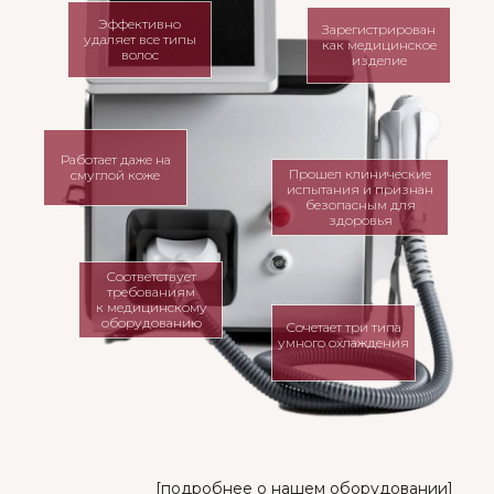
Эффективно
Зарегистрирован
удаляет все типы
как медицинское
волос
изделие
Работает даже на
Прошел клинические
смуглой коже
испытания и признан
безопасным для
здоровья
Соответствует
требованиям
к медицинскому
оборудованию
Сочетает три типа
умного охлаждения
[подробнее о нашем оборудовании]