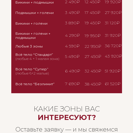
2 490₽
12 450₽
19 920₽
Бикини + подмышки
3 490₽
17 450₽
27 920₽
Подмышки + голени
3 890₽
19 450₽
31 120₽
Бикини + голени
Бикини + голени +
4 290₽
31 920₽
19 950₽
подмышки
36 720₽
4 590₽
22 950₽
Любые 3 зоны
Всё тело “Стандарт”
43 920₽
5 490₽
27 450₽
(любые 4 + 1 малая зона)
Всё тело “Супер”
6 490₽
32 450₽
51 920₽
(любые 6+2 малые)
7 690₽
61 520₽
38 450₽
Всё тело “Безлимит”
КАКИЕ ЗОНЫ ВАС
ИНТЕРЕСУЮТ?
Оставьте заявку — и мы свяжемся