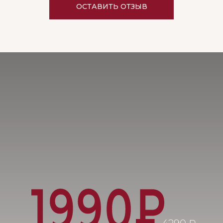
После 3–4 процедур кожа становится заме
ОСТАВИТЬ ОТЗЫВ
полный курс из 6–10 сеансов дает стойкий
Процедура лазерной эпиляции безопасна 
боли и раздражений — особенно если дел
профессиональной студии красоты на со
оборудовании. Такой подход помогает до
гладкости и сохранить её на месяцы.
На все ли зоны действует лаз
Да, лазерная эпиляция подходит для всех з
глубокое бикини, подмышки, лицо, руки и
популярна лазерная эпиляция глубокого 
которая решает проблему раздражений и
В отличие от депиляции глубокого бикини
мягко и бережно, разрушая только волося
Можно выбрать классический вариант или
любом случае кожа останется гладкой, а р
надолго.